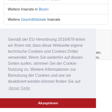
Weitere Inserate in
Bozen
Weitere
Geschäftslokale
Inserate
Gemäß der EU-Verordnung 2016/679 teilen
Impressum
|
Datenschutz
|
AGB
|
Kontakt
|
Hilfe
|
P.IVA
wir Ihnen mit, dass diese Webseite eigene
IT02
6213
50210
technische Cookies und Cookies Dritter
Copyright © 2014 - 2026 Immobar.it. Alle Rechte vorbehalten.
Ausgewiesene Marken gehören den jeweiligen Eigentümern.
verwendet. Wenn Sie weiterhin auf diesen
Seiten surfen, stimmen Sie der Cookie-
Nutzung zu. Weitere Informationen zur
Benutzung der Cookies und wie sie
deaktiviert werden können finden Sie auf
dieser Seite
Akzeptieren