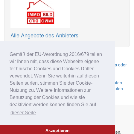
Alle Angebote des Anbieters
Ähnliche Anzeigen
Gemäß der EU-Verordnung 2016/679 teilen
wir Ihnen mit, dass diese Webseite eigene
Ein prestigevolles gewerbliches Objekt – Büro, Praxis oder
technische Cookies und Cookies Dritter
Geschäft
verwendet. Wenn Sie weiterhin auf diesen
Geschäft
Prestigevolles Geschäft in Meran Zentrum zu verkaufen
Seiten surfen, stimmen Sie der Cookie-
Hervorragend gelegenes Geschäft in Lana zu verkaufen
Nutzung zu. Weitere Informationen zur
Geschäft-Büro
Benutzung der Cookies und wie sie
deaktiviert werden können finden Sie auf
dieser Seite
Impressum
|
Datenschutz
|
AGB
|
Kontakt
|
Hilfe
|
P.IVA
IT02
6213
50210
Akzeptieren
Copyright © 2014 - 2026 Immobar.it. Alle Rechte vorbehalten.