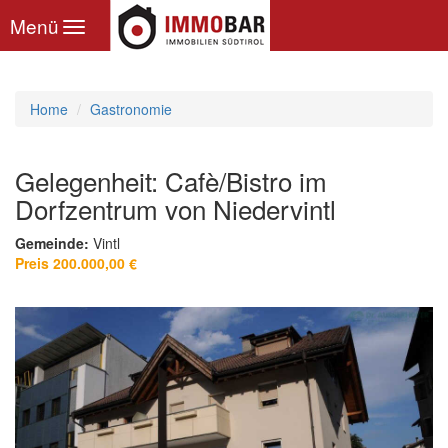
Toggle
Menü
navigation
Home
Gastronomie
Gelegenheit: Cafè/Bistro im
Dorfzentrum von Niedervintl
Gemeinde:
Vintl
Preis 200.000,00 €