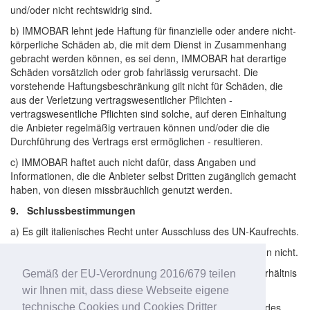
und/oder nicht rechtswidrig sind.
b) IMMOBAR lehnt jede Haftung für finanzielle oder andere nicht-
körperliche Schäden ab, die mit dem Dienst in Zusammenhang
gebracht werden können, es sei denn, IMMOBAR hat derartige
Schäden vorsätzlich oder grob fahrlässig verursacht. Die
vorstehende Haftungsbeschränkung gilt nicht für Schäden, die
aus der Verletzung vertragswesentlicher Pflichten -
vertragswesentliche Pflichten sind solche, auf deren Einhaltung
die Anbieter regelmäßig vertrauen können und/oder die die
Durchführung des Vertrags erst ermöglichen - resultieren.
c) IMMOBAR haftet auch nicht dafür, dass Angaben und
Informationen, die die Anbieter selbst Dritten zugänglich gemacht
haben, von diesen missbräuchlich genutzt werden.
9. Schlussbestimmungen
a) Es gilt italienisches Recht unter Ausschluss des UN-Kaufrechts.
b) Mündliche und/oder schriftliche Nebenabreden existieren nicht.
c) Gerichtsstand für alle Streitigkeiten aus dem Vertragsverhältnis
Gemäß der EU-Verordnung 2016/679 teilen
zwischen den Anbietern und IMMOBAR ist Italien.
wir Ihnen mit, dass diese Webseite eigene
d) Diese Allgemeinen Geschäftsbedingungen sind als Teil des
technische Cookies und Cookies Dritter