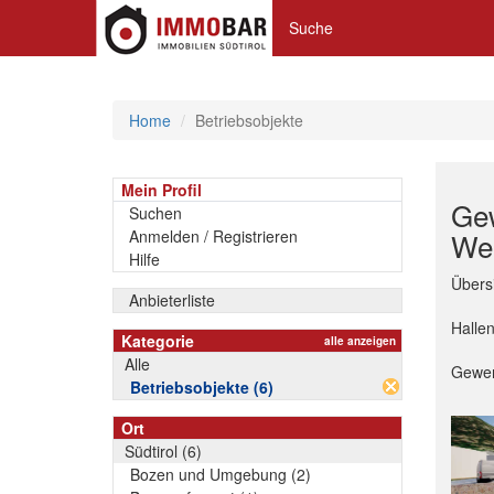
Suche
Home
Betriebsobjekte
Mein Profil
Gew
Suchen
Anmelden / Registrieren
Wer
Hilfe
Übersi
Anbieterliste
Hallen
Kategorie
alle anzeigen
Alle
Gewer
Betriebsobjekte (6)
Ort
Südtirol (6)
Bozen und Umgebung (2)