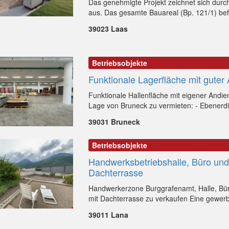
Das genehmigte Projekt zeichnet sich durch
aus. Das gesamte Bauareal (Bp. 121/1) befi
39023 Laas
Betriebsobjekte
Funktionale Lagerfläche mit guter
Funktionale Hallenfläche mit eigener Andie
Lage von Bruneck zu vermieten: - Ebenerdig
39031 Bruneck
Betriebsobjekte
Handwerksbetriebshalle, Büro un
Dachterrasse
Handwerkerzone Burggrafenamt, Halle, B
mit Dachterrasse zu verkaufen Eine gewerbl
39011 Lana