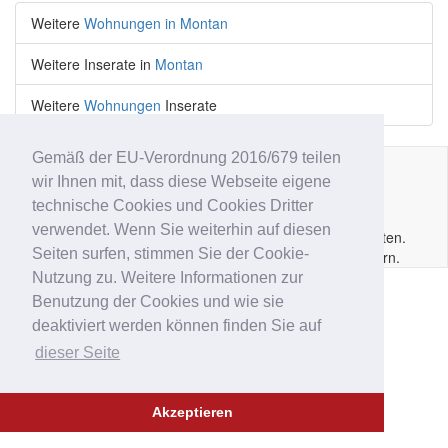
Weitere
Wohnungen in Montan
Weitere Inserate in
Montan
Weitere
Wohnungen
Inserate
Gemäß der EU-Verordnung 2016/679 teilen
wir Ihnen mit, dass diese Webseite eigene
Impressum
|
Datenschutz
|
AGB
|
Kontakt
|
Hilfe
|
P.IVA
technische Cookies und Cookies Dritter
IT02
6213
50210
verwendet. Wenn Sie weiterhin auf diesen
Copyright © 2014 - 2026 Immobar.it. Alle Rechte vorbehalten.
Seiten surfen, stimmen Sie der Cookie-
Ausgewiesene Marken gehören den jeweiligen Eigentümern.
Nutzung zu. Weitere Informationen zur
Benutzung der Cookies und wie sie
deaktiviert werden können finden Sie auf
dieser Seite
Akzeptieren