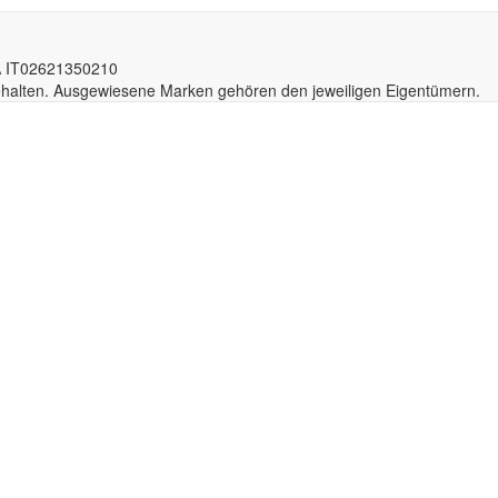
A IT02
6213
50210
behalten. Ausgewiesene Marken gehören den jeweiligen Eigentümern.