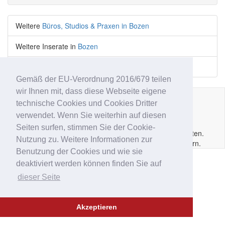
Weitere
Büros, Studios & Praxen in Bozen
Weitere Inserate in
Bozen
Weitere
Büros, Studios & Praxen
Inserate
Gemäß der EU-Verordnung 2016/679 teilen
wir Ihnen mit, dass diese Webseite eigene
technische Cookies und Cookies Dritter
Impressum
|
Datenschutz
|
AGB
|
Kontakt
|
Hilfe
|
P.IVA
verwendet. Wenn Sie weiterhin auf diesen
IT02
6213
50210
Seiten surfen, stimmen Sie der Cookie-
Copyright © 2014 - 2026 Immobar.it. Alle Rechte vorbehalten.
Nutzung zu. Weitere Informationen zur
Ausgewiesene Marken gehören den jeweiligen Eigentümern.
Benutzung der Cookies und wie sie
deaktiviert werden können finden Sie auf
dieser Seite
Akzeptieren