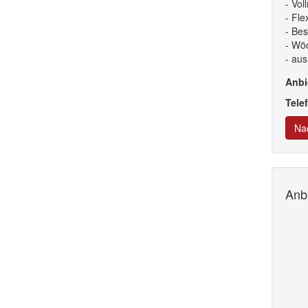
- Vol
- Fle
- Be
- Wöc
- aus
Anbi
Tele
Nac
Anbi