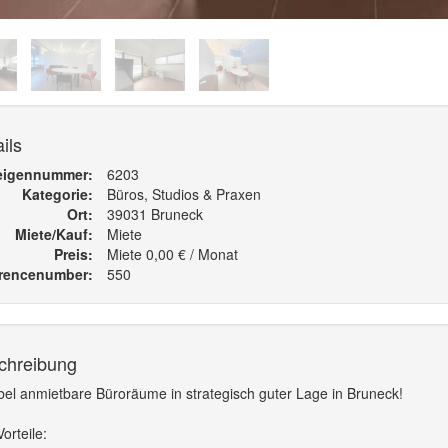
ils
eigennummer
6203
Kategorie
Büros, Studios & Praxen
Ort
39031 Bruneck
Miete/Kauf
Miete
Preis
Miete 0,00 € / Monat
rencenumber
550
chreibung
bel anmietbare Büroräume in strategisch guter Lage in Bruneck!
Vorteile: