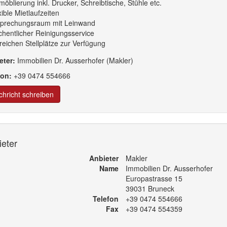
lmöblierung inkl. Drucker, Schreibtische, Stühle etc.
xible Mietlaufzeiten
sprechungsraum mit Leinwand
hentlicher Reinigungsservice
reichen Stellplätze zur Verfügung
eter:
Immobilien Dr. Ausserhofer (Makler)
fon:
+39
0474
554
666
hricht schreiben
eter
Anbieter
Makler
Name
Immobilien Dr. Ausserhofer
Europastrasse 15
39031 Bruneck
Telefon
+39 0474 554666
Fax
+39 0474 554359