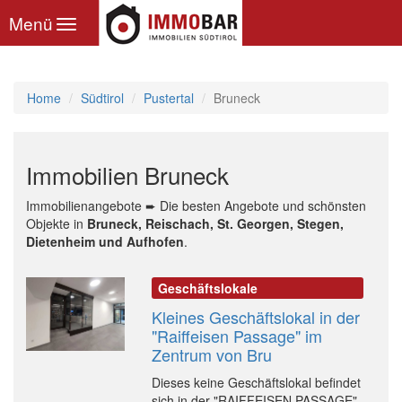
Toggle
Menü
navigation
Home
Südtirol
Pustertal
Bruneck
Immobilien Bruneck
Immobilienangebote ➨ Die besten Angebote und schönsten
Objekte in
Bruneck, Reischach, St. Georgen, Stegen,
Dietenheim und Aufhofen
.
Geschäftslokale
Kleines Geschäftslokal in der
"Raiffeisen Passage" im
Zentrum von Bru
Dieses keine Geschäftslokal befindet
sich in der "RAIFFEISEN PASSAGE"...