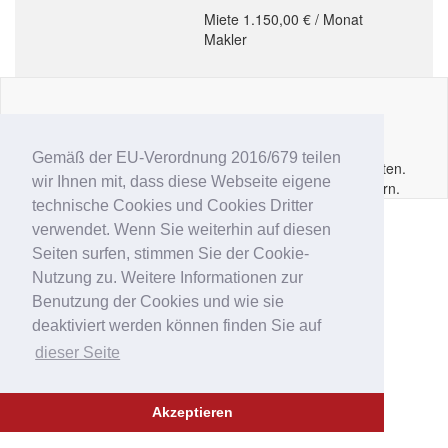
Miete 1.150,00 € / Monat
Makler
Impressum
|
Datenschutz
|
AGB
|
Kontakt
|
Hilfe
|
P.IVA
IT02
6213
50210
Gemäß der EU-Verordnung 2016/679 teilen
Copyright © 2014 - 2026 Immobar.it. Alle Rechte vorbehalten.
wir Ihnen mit, dass diese Webseite eigene
Ausgewiesene Marken gehören den jeweiligen Eigentümern.
technische Cookies und Cookies Dritter
verwendet. Wenn Sie weiterhin auf diesen
Seiten surfen, stimmen Sie der Cookie-
Nutzung zu. Weitere Informationen zur
Benutzung der Cookies und wie sie
deaktiviert werden können finden Sie auf
dieser Seite
Akzeptieren