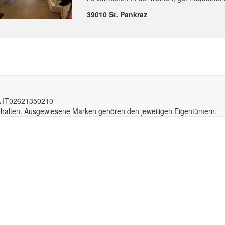
39010 St. Pankraz
A IT02
6213
50210
behalten. Ausgewiesene Marken gehören den jeweiligen Eigentümern.