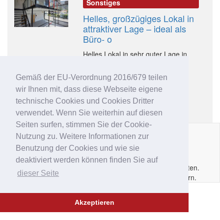
Sonstiges
Helles, großzügiges Lokal in
attraktiver Lage – ideal als
Büro- o
Helles Lokal in sehr guter Lage in
Schlanders In Schlanders, dem...
Gemäß der EU-Verordnung 2016/679 teilen
39028 Schlanders
wir Ihnen mit, dass diese Webseite eigene
Preis 260.000,00 €
technische Cookies und Cookies Dritter
Makler
verwendet. Wenn Sie weiterhin auf diesen
Seiten surfen, stimmen Sie der Cookie-
Nutzung zu. Weitere Informationen zur
Impressum
|
Datenschutz
|
AGB
|
Kontakt
|
Hilfe
|
P.IVA
Benutzung der Cookies und wie sie
IT02
6213
50210
deaktiviert werden können finden Sie auf
Copyright © 2014 - 2026 Immobar.it. Alle Rechte vorbehalten.
dieser Seite
Ausgewiesene Marken gehören den jeweiligen Eigentümern.
Akzeptieren