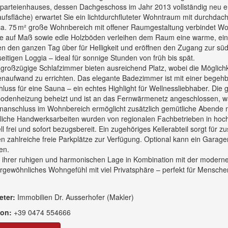
arteienhauses, dessen Dachgeschoss im Jahr 2013 vollständig neu err
ufsfläche) erwartet Sie ein lichtdurchfluteter Wohntraum mit durchdac
a. 75 m² große Wohnbereich mit offener Raumgestaltung verbindet Woh
e auf Maß sowie edle Holzböden verleihen dem Raum eine warme, ei
n den ganzen Tag über für Helligkeit und eröffnen den Zugang zur süd
eitigen Loggia – ideal für sonnige Stunden von früh bis spät.
großzügige Schlafzimmer bieten ausreichend Platz, wobei die Möglichke
naufwand zu errichten. Das elegante Badezimmer ist mit einer begehb
luss für eine Sauna – ein echtes Highlight für Wellnessliebhaber. D
denheizung beheizt und ist an das Fernwärmenetz angeschlossen, was
nanschluss im Wohnbereich ermöglicht zusätzlich gemütliche Abende m
iche Handwerksarbeiten wurden von regionalen Fachbetrieben in hochw
ll frei und sofort bezugsbereit. Ein zugehöriges Kellerabteil sorgt für
n zahlreiche freie Parkplätze zur Verfügung. Optional kann ein Garage
en.
 ihrer ruhigen und harmonischen Lage in Kombination mit der moderne
gewöhnliches Wohngefühl mit viel Privatsphäre – perfekt für Mensche
eter:
Immobilien Dr. Ausserhofer (Makler)
fon:
+39
0474
554
666