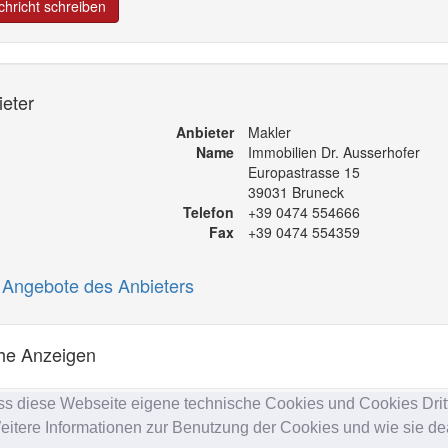
hricht schreiben
eter
Anbieter
Makler
Name
Immobilien Dr. Ausserhofer
Europastrasse 15
39031 Bruneck
Telefon
+39 0474 554666
Fax
+39 0474 554359
e Angebote des Anbieters
he Anzeigen
ss diese Webseite eigene technische Cookies und Cookies Dritt
itere Informationen zur Benutzung der Cookies und wie sie dea
A IT02
6213
50210