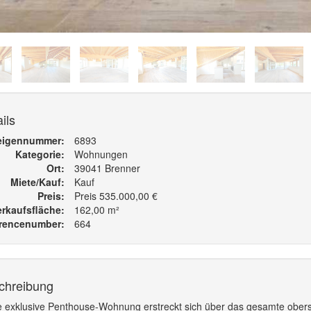
ils
eigennummer
6893
Kategorie
Wohnungen
Ort
39041 Brenner
Miete/Kauf
Kauf
Preis
Preis 535.000,00 €
erkaufsfläche
162,00 m²
rencenumber
664
chreibung
e exklusive Penthouse-Wohnung erstreckt sich über das gesamte obers