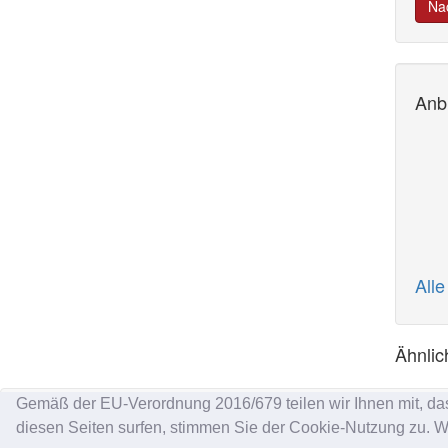
Nac
Anbi
All
Ähnlic
Gemäß der EU-Verordnung 2016/679 teilen wir Ihnen mit, da
diesen Seiten surfen, stimmen Sie der Cookie-Nutzung zu. We
Impressum
|
Datenschutz
|
AGB
|
Kontakt
|
Hilfe
|
P.IV