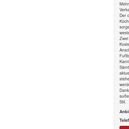
Mehrp
Verka
Der c
Küch
sorge
wests
Zwei 
Koste
Ansch
Fußbo
Kami
Sämtl
aktue
stehe
werd
Dank
außer
Stil.
Anbi
Tele