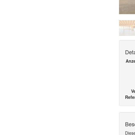
Deta
Anz
V
Refe
Bes
Dies