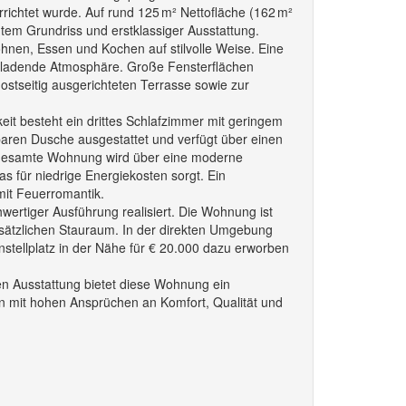
ichtet wurde. Auf rund 125 m² Nettofläche (162 m²
htem Grundriss und erstklassiger Ausstattung.
nen, Essen und Kochen auf stilvolle Weise. Eine
nladende Atmosphäre. Große Fensterflächen
ostseitig ausgerichteten Terrasse sowie zur
it besteht ein drittes Schlafzimmer mit geringem
aren Dusche ausgestattet und verfügt über einen
ie gesamte Wohnung wird über eine moderne
 für niedrige Energiekosten sorgt. Ein
it Feuerromantik.
ertiger Ausführung realisiert. Die Wohnung ist
 zusätzlichen Stauraum. In der direkten Umgebung
nstellplatz in der Nähe für € 20.000 dazu erworben
n Ausstattung bietet diese Wohnung ein
n mit hohen Ansprüchen an Komfort, Qualität und