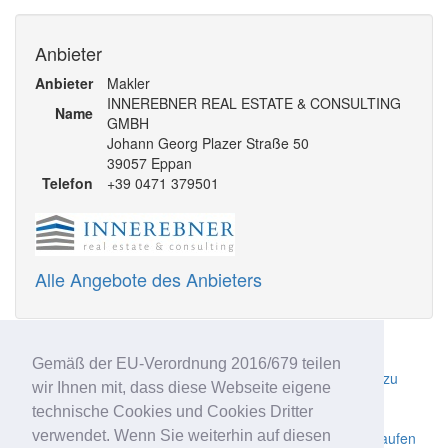
Anbieter
Anbieter
Makler
INNEREBNER REAL ESTATE & CONSULTING
Name
GMBH
Johann Georg Plazer Straße 50
39057 Eppan
Telefon
+39 0471 379501
Alle Angebote des Anbieters
Ähnliche Anzeigen
Gemäß der EU-Verordnung 2016/679 teilen
Haushälfte mit besonderem Charme in Gfrill/Tisens zu
wir Ihnen mit, dass diese Webseite eigene
verkaufen
technische Cookies und Cookies Dritter
Schlüsselfertige Halle zu verkaufen
verwendet. Wenn Sie weiterhin auf diesen
Ein prestigevolles, sonniges Großraumbüro zu verkaufen