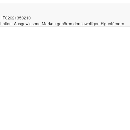
A IT02
6213
50210
behalten. Ausgewiesene Marken gehören den jeweiligen Eigentümern.