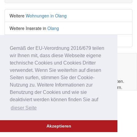
Weitere
Wohnungen in Olang
Weitere Inserate in
Olang
Weitere
Wohnungen
Inserate
Gemäß der EU-Verordnung 2016/679 teilen
wir Ihnen mit, dass diese Webseite eigene
technische Cookies und Cookies Dritter
Impressum
|
Datenschutz
|
AGB
|
Kontakt
|
Hilfe
|
P.IVA
verwendet. Wenn Sie weiterhin auf diesen
IT02
6213
50210
Seiten surfen, stimmen Sie der Cookie-
Copyright © 2014 - 2026 Immobar.it. Alle Rechte vorbehalten.
Nutzung zu. Weitere Informationen zur
Ausgewiesene Marken gehören den jeweiligen Eigentümern.
Benutzung der Cookies und wie sie
deaktiviert werden können finden Sie auf
dieser Seite
Akzeptieren