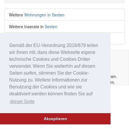
Weitere
Wohnungen in Sexten
Weitere Inserate in
Sexten
Weitere
Wohnungen
Inserate
Gemäß der EU-Verordnung 2016/679 teilen
wir Ihnen mit, dass diese Webseite eigene
technische Cookies und Cookies Dritter
Impressum
|
Datenschutz
|
AGB
|
Kontakt
|
Hilfe
|
P.IVA
verwendet. Wenn Sie weiterhin auf diesen
IT02
6213
50210
Seiten surfen, stimmen Sie der Cookie-
Copyright © 2014 - 2026 Immobar.it. Alle Rechte vorbehalten.
Nutzung zu. Weitere Informationen zur
Ausgewiesene Marken gehören den jeweiligen Eigentümern.
Benutzung der Cookies und wie sie
deaktiviert werden können finden Sie auf
dieser Seite
Akzeptieren