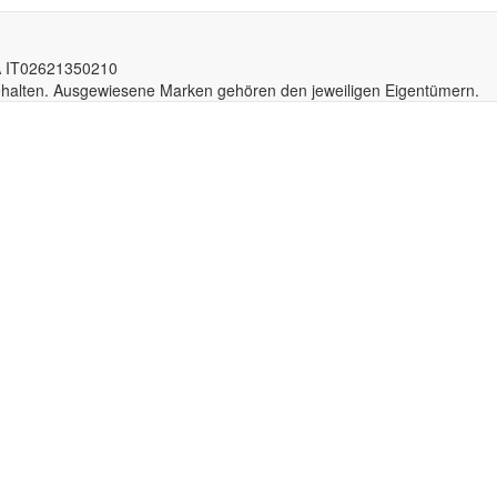
A IT02
6213
50210
behalten. Ausgewiesene Marken gehören den jeweiligen Eigentümern.