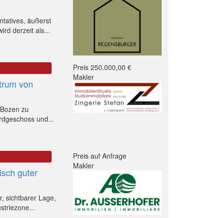
ntatives, äußerst
rd derzeit als...
Preis 250.000,00 €
Makler
trum von
 Bozen zu
Erdgeschoss und...
Preis auf Anfrage
Makler
isch guter
, sichtbarer Lage,
triezone...