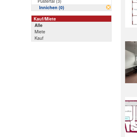
Pustertal (3)
Innichen (0)
Kauf/Miete
Alle
Miete
Kauf