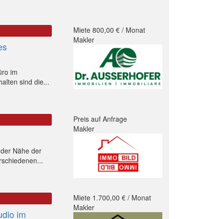
Miete 800,00 € / Monat
Makler
es
üro im
lten sind die...
Preis auf Anfrage
Makler
 der Nähe der
rschiedenen...
Miete 1.700,00 € / Monat
Makler
udio im