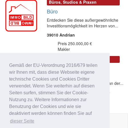
Büros, Studios & Praxen
Büro
Entdecken Sie diese außergewöhnliche
Investitionsmöglichkeit im Herzen von...
39010 Andrian
Preis 250.000,00 €
Makler
Häuser
Gemäß der EU-Verordnung 2016/679 teilen
Palazzo
wir Ihnen mit, dass diese Webseite eigene
Entdecken Sie dieses charmante
technische Cookies und Cookies Dritter
Gebäude im Zentrum von Kaltern an der...
verwendet. Wenn Sie weiterhin auf diesen
39052 Kaltern an der Weinstraße
Seiten surfen, stimmen Sie der Cookie-
Nutzung zu. Weitere Informationen zur
Preis auf Anfrage
Makler
Benutzung der Cookies und wie sie
deaktiviert werden können finden Sie auf
dieser Seite