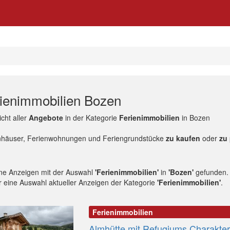
ienimmobilien Bozen
cht aller
Angebote
in der Kategorie
Ferienimmobilien
in Bozen
nhäuser, Ferienwohnungen und Feriengrundstücke
zu kaufen
oder
zu
ne Anzeigen mit der Auswahl
'Ferienimmobilien'
in
'Bozen'
gefunden.
r eine Auswahl aktueller Anzeigen der Kategorie
'Ferienimmobilien'
.
Ferienimmobilien
Almhütte mit Refugiums Charakte