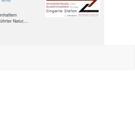
aumhaftem
hrter Natur,...