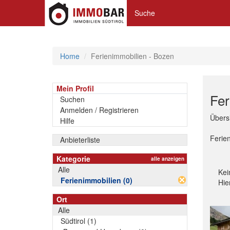
Suche
Home
Ferienimmobilien - Bozen
Mein Profil
Fer
Suchen
Anmelden / Registrieren
Übersi
Hilfe
Ferie
Anbieterliste
Kategorie
alle anzeigen
Alle
Kei
Ferienimmobilien (0)
Hie
Ort
Alle
Südtirol (1)