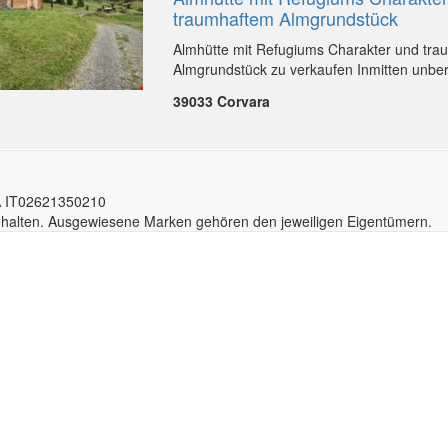
traumhaftem Almgrundstück
Almhütte mit Refugiums Charakter und tr
Almgrundstück zu verkaufen Inmitten unberü
39033 Corvara
A IT02
6213
50210
behalten. Ausgewiesene Marken gehören den jeweiligen Eigentümern.