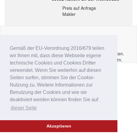
Preis auf Anfrage
Makler
Impressum
|
Datenschutz
|
AGB
|
Kontakt
|
Hilfe
|
P.IVA
IT02
6213
50210
Gemäß der EU-Verordnung 2016/679 teilen
Copyright © 2014 - 2026 Immobar.it. Alle Rechte vorbehalten.
wir Ihnen mit, dass diese Webseite eigene
Ausgewiesene Marken gehören den jeweiligen Eigentümern.
technische Cookies und Cookies Dritter
verwendet. Wenn Sie weiterhin auf diesen
Seiten surfen, stimmen Sie der Cookie-
Nutzung zu. Weitere Informationen zur
Benutzung der Cookies und wie sie
deaktiviert werden können finden Sie auf
dieser Seite
Akzeptieren