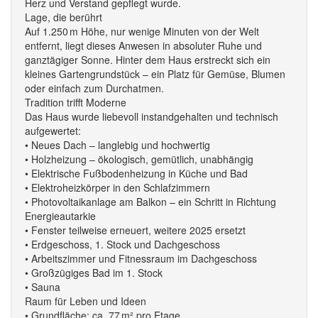
Herz und Verstand gepflegt wurde.
Lage, die berührt
Auf 1.250 m Höhe, nur wenige Minuten von der Welt
entfernt, liegt dieses Anwesen in absoluter Ruhe und
ganztägiger Sonne. Hinter dem Haus erstreckt sich ein
kleines Gartengrundstück – ein Platz für Gemüse, Blumen
oder einfach zum Durchatmen.
Tradition trifft Moderne
Das Haus wurde liebevoll instandgehalten und technisch
aufgewertet:
• Neues Dach – langlebig und hochwertig
• Holzheizung – ökologisch, gemütlich, unabhängig
• Elektrische Fußbodenheizung in Küche und Bad
• Elektroheizkörper in den Schlafzimmern
• Photovoltaikanlage am Balkon – ein Schritt in Richtung
Energieautarkie
• Fenster teilweise erneuert, weitere 2025 ersetzt
• Erdgeschoss, 1. Stock und Dachgeschoss
• Arbeitszimmer und Fitnessraum im Dachgeschoss
• Großzügiges Bad im 1. Stock
• Sauna
Raum für Leben und Ideen
• Grundfläche: ca. 77 m² pro Etage