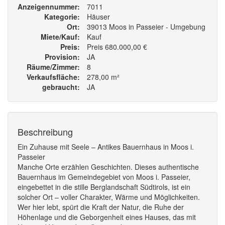
Anzeigennummer
7011
Kategorie
Häuser
Ort
39013 Moos in Passeier - Umgebung
Miete/Kauf
Kauf
Preis
Preis 680.000,00 €
Provision
JA
Räume/Zimmer
8
Verkaufsfläche
278,00 m²
gebraucht
JA
Beschreibung
Ein Zuhause mit Seele – Antikes Bauernhaus in Moos i.
Passeier
Manche Orte erzählen Geschichten. Dieses authentische
Bauernhaus im Gemeindegebiet von Moos i. Passeier,
eingebettet in die stille Berglandschaft Südtirols, ist ein
solcher Ort – voller Charakter, Wärme und Möglichkeiten.
Wer hier lebt, spürt die Kraft der Natur, die Ruhe der
Höhenlage und die Geborgenheit eines Hauses, das mit