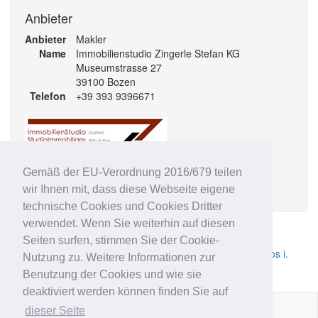
Anbieter
Anbieter
Makler
Name
Immobilienstudio Zingerle Stefan KG
Museumstrasse 27
39100 Bozen
Telefon
+39 393 9396671
Gemäß der EU-Verordnung 2016/679 teilen
Alle Angebote des Anbieters
wir Ihnen mit, dass diese Webseite eigene
technische Cookies und Cookies Dritter
verwendet. Wenn Sie weiterhin auf diesen
Ähnliche Anzeigen
Seiten surfen, stimmen Sie der Cookie-
Ein Zuhause mit Seele – Antikes Bauernhaus in Moos i.
Nutzung zu. Weitere Informationen zur
Passeier
Benutzung der Cookies und wie sie
deaktiviert werden können finden Sie auf
dieser Seite