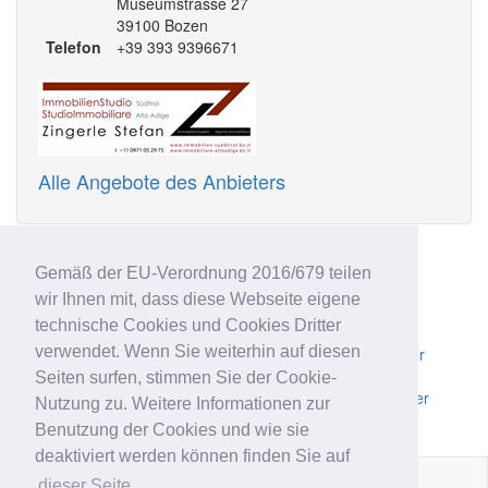
Museumstrasse 27
39100 Bozen
Telefon
+39 393 9396671
Alle Angebote des Anbieters
Ähnliche Anzeigen
Gemäß der EU-Verordnung 2016/679 teilen
Großraumbüro von 236 m² in der Bozner Altstadt
wir Ihnen mit, dass diese Webseite eigene
Restaurantbetrieb in der Bozner Industriezone zu
technische Cookies und Cookies Dritter
verkaufen
verwendet. Wenn Sie weiterhin auf diesen
Moderne Dreizimmerwohnung im Herzen der Bozner
Altstadt zu vermieten
Seiten surfen, stimmen Sie der Cookie-
Moderne Zweizimmerwohnung im Herzen der Bozner
Nutzung zu. Weitere Informationen zur
Altstadt zu vermieten
Benutzung der Cookies und wie sie
deaktiviert werden können finden Sie auf
dieser Seite