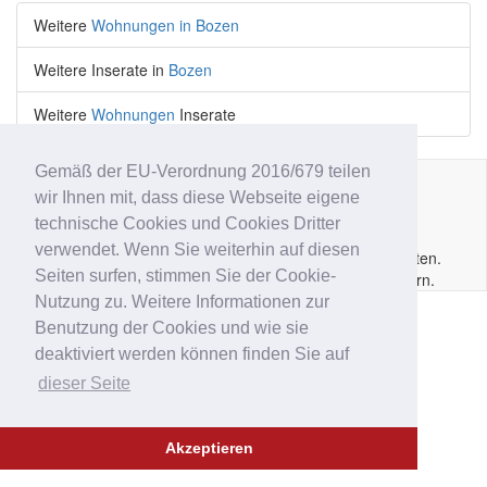
Weitere
Wohnungen in Bozen
Weitere Inserate in
Bozen
Weitere
Wohnungen
Inserate
Gemäß der EU-Verordnung 2016/679 teilen
wir Ihnen mit, dass diese Webseite eigene
Impressum
|
Datenschutz
|
AGB
|
Kontakt
|
Hilfe
|
P.IVA
technische Cookies und Cookies Dritter
IT02
6213
50210
verwendet. Wenn Sie weiterhin auf diesen
Copyright © 2014 - 2026 Immobar.it. Alle Rechte vorbehalten.
Seiten surfen, stimmen Sie der Cookie-
Ausgewiesene Marken gehören den jeweiligen Eigentümern.
Nutzung zu. Weitere Informationen zur
Benutzung der Cookies und wie sie
deaktiviert werden können finden Sie auf
dieser Seite
Akzeptieren