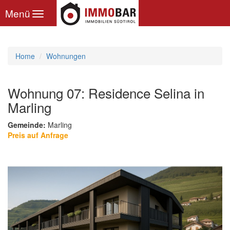
Toggle
Menü
navigation
Home
Wohnungen
Wohnung 07: Residence Selina in
Marling
Gemeinde:
Marling
Preis auf Anfrage