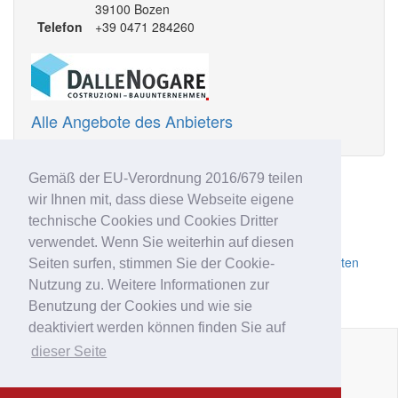
39100 Bozen
Telefon
+39 0471 284260
Alle Angebote des Anbieters
Ähnliche Anzeigen
Gemäß der EU-Verordnung 2016/679 teilen
wir Ihnen mit, dass diese Webseite eigene
Neue, hochwertige Wohnung mit Terrasse
technische Cookies und Cookies Dritter
Neu! 3-Zimmer Wohnung mit Garten
verwendet. Wenn Sie weiterhin auf diesen
Neu! 4-Zimmer Wohnung mit Terrasse
Wohnung 8: 3-Zimmerwohnung mit Terrasse im letzten
Seiten surfen, stimmen Sie der Cookie-
Obergeschoss
Nutzung zu. Weitere Informationen zur
Neu! 4-Zimmer Wohnung mit Garten
Benutzung der Cookies und wie sie
deaktiviert werden können finden Sie auf
dieser Seite
Impressum
|
Datenschutz
|
AGB
|
Kontakt
|
Hilfe
|
P.IVA
IT02
6213
50210