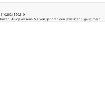
A IT02
6213
50210
behalten. Ausgewiesene Marken gehören den jeweiligen Eigentümern.