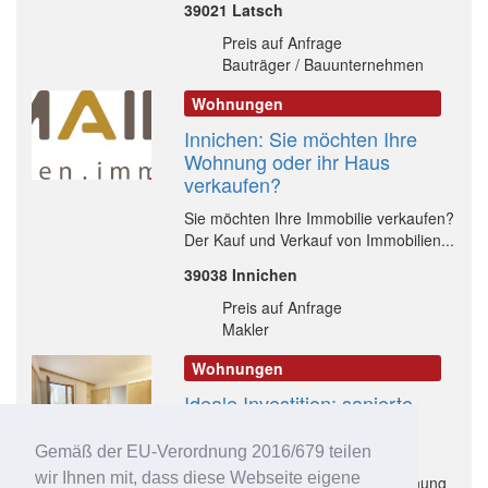
39021 Latsch
Preis auf Anfrage
Bauträger / Bauunternehmen
Wohnungen
Innichen: Sie möchten Ihre
Wohnung oder ihr Haus
verkaufen?
Sie möchten Ihre Immobilie verkaufen?
Der Kauf und Verkauf von Immobilien...
39038 Innichen
Preis auf Anfrage
Makler
Wohnungen
Ideale Investition: sanierte
Zweizimmerwohnung mit
Balkon (WG4)
Gemäß der EU-Verordnung 2016/679 teilen
wir Ihnen mit, dass diese Webseite eigene
Generalsanierte Zweizimmerwohnung