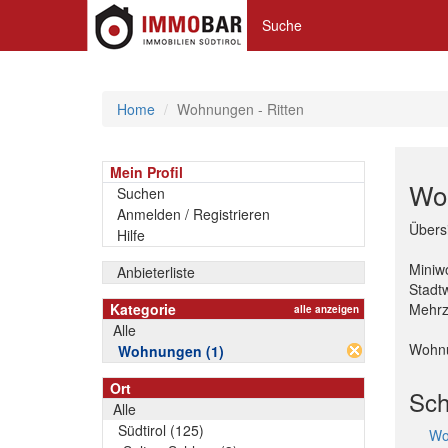
Suche
Home
Wohnungen - Ritten
Mein Profil
Woh
Suchen
Anmelden / Registrieren
Übersi
Hilfe
Miniw
Anbieterliste
Stadt
Kategorie
Mehrz
alle anzeigen
Alle
Wohn
Wohnungen (1)
Ort
Sch
Alle
Südtirol (125)
Wo