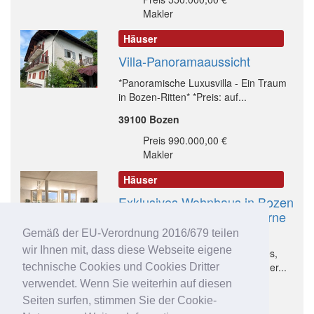
Makler
Häuser
Villa-Panoramaaussicht
*Panoramische Luxusvilla - Ein Traum
in Bozen-Ritten* *Preis: auf...
39100 Bozen
Preis 990.000,00 €
Makler
Häuser
Exklusives Wohnhaus in Bozen
– wo Geschichte auf Moderne
trifft
Gemäß der EU-Verordnung 2016/679 teilen
wir Ihnen mit, dass diese Webseite eigene
Zum Verkauf steht ein einzigartiges,
dreistöckiges Wohnhaus in sonniger...
technische Cookies und Cookies Dritter
verwendet. Wenn Sie weiterhin auf diesen
39100 Bozen
Seiten surfen, stimmen Sie der Cookie-
Preis auf Anfrage