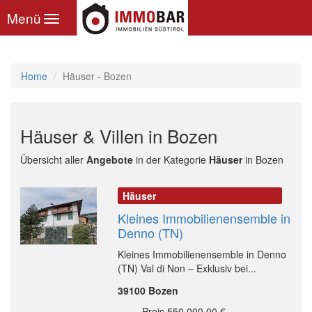
Toggle
Menü
navigation
Home
Häuser - Bozen
Häuser & Villen in Bozen
Übersicht aller
Angebote
in der Kategorie
Häuser
in Bozen
Häuser
Kleines Immobilienensemble in
Denno (TN)
Kleines Immobilienensemble in Denno
(TN) Val di Non – Exklusiv bei...
39100 Bozen
Preis 550.000,00 €