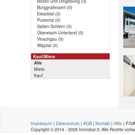
Bozen und Umgebung (3)
Burggrafenamt (0)
Eisacktal (0)
Pustertal (0)
Salten-Schlern (0)
Überetsch-Unterland (0)
Vinschgau (0)
Wipptal (0)
Kauf/Miete
Alle
Miete
Kauf
Impressum
|
Datenschutz
|
AGB
|
Kontakt
|
Hilfe
|
P.IV
Copyright © 2014 - 2026 Immobar.it. Alle Rechte vor