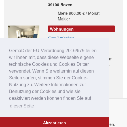
39100 Bozen
Miete 900,00 € / Monat
Makler
Wohnungen
Großzügige
Jungendstilwohnung im
Dachgeschoss
Gemäß der EU-Verordnung 2016/679 teilen
wir Ihnen mit, dass diese Webseite eigene
Großzügige Jungendstilwohnung im
Dachgeschoss – Altstadtzentrum...
technische Cookies und Cookies Dritter
verwendet. Wenn Sie weiterhin auf diesen
39100 Bozen
Seiten surfen, stimmen Sie der Cookie-
Miete 2.000,00 € / Monat
Nutzung zu. Weitere Informationen zur
Makler
Benutzung der Cookies und wie sie
deaktiviert werden können finden Sie auf
dieser Seite
Impressum
|
Datenschutz
|
AGB
|
Kontakt
|
Hilfe
|
P.IVA
IT02
6213
50210
Akzeptieren
Copyright © 2014 - 2026 Immobar.it. Alle Rechte vorbehalten.